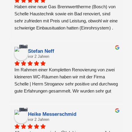
Haben eine neue Gas Brennwerttherme (Bosch) von 
Schelle Haustechnik sowie ein Bad renoviert, sind 
sehr zufrieden mit Preis und Leistung, obwohl wir eine 
schwierige Einbausituation hatten (Einrohrsystem) .
Stefan Neff
vor 2 Jahren
Im Rahmen einer Kompletten Renovierung von zwei 
kleineren WC-Räumen haben wir mit der Firma 
Schelle | Herrn Stroganov sehr positive und durchweg 
gute Erfahrungen gesammelt. Wir wurden sehr gut 
beraten - H. Straganov besitzt ein breites Fachwissen 
(die Lösung mit den Spül-WCs ist einfach genial). 
Trotz der schwierigen Material- & Liefersituation 
Heike Messerschmid
konnte das Projekt erfolgreich, im Zeitrahmen, 
vor 2 Jahren
abgeschlossen werden. Wenn es zu Verzögerungen 