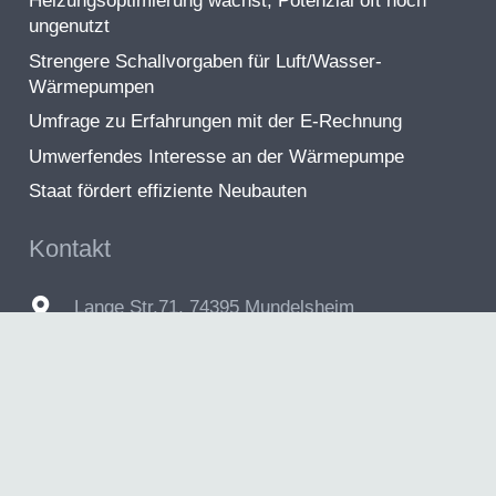
Heizungsoptimierung wächst, Potenzial oft noch
ungenutzt
Strengere Schallvorgaben für Luft/Wasser-
Wärmepumpen
Umfrage zu Erfahrungen mit der E-Rechnung
Umwerfendes Interesse an der Wärmepumpe
Staat fördert effiziente Neubauten
Kontakt
Lange Str.71, 74395 Mundelsheim
info@schelle-haustechnik.de
+49 7143 5556
Besuchszeiten
Montag & Donnerstag 10:00 – 15:00 Uhr
oder nach Vereinbarung